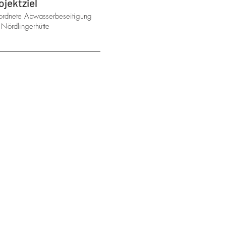
ojektziel
rdnete Abwasserbeseitigung
 Nördlingerhütte