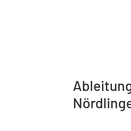
Ableitun
Nördling