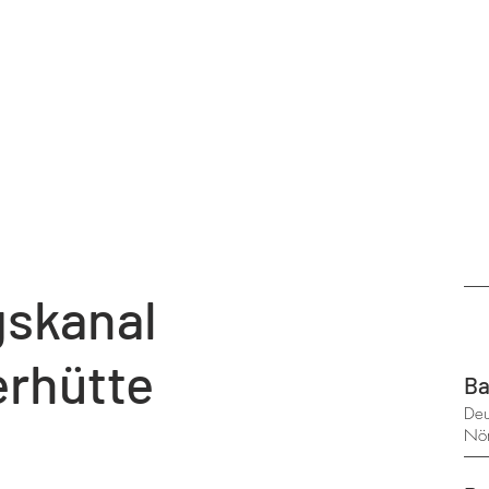
gskanal
erhütte
Ba
Deu
Nör